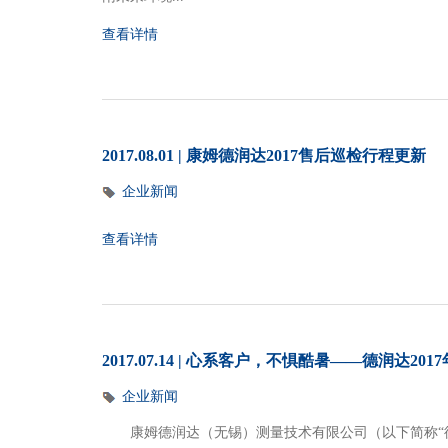
查看详情
2017.08.01 | 康姆德润达2017售后巡检行程更新
企业新闻
查看详情
2017.07.14 | 心系客户，不惧酷暑——德润达2
企业新闻
康姆德润达（无锡）测量技术有限公司（以下简称“德润