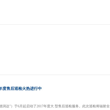
017年度售后巡检火热进行中
达”）于6月起启动了2017年度大 型售后巡检服务。此次巡检将辐射