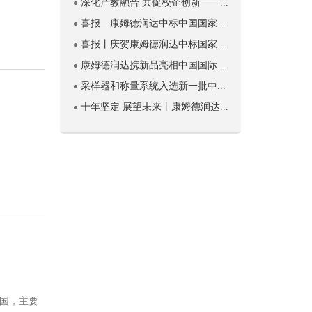
深化产教融合 共促校企创新——...
喜报—康姆德润达中标中国国家...
喜报丨庆贺康姆德润达中标国家...
康姆德润达携新品亮相中国国际...
采样器和称量系统入选新一批中...
十年坚定 展望未来丨康姆德润达...
全国，主要