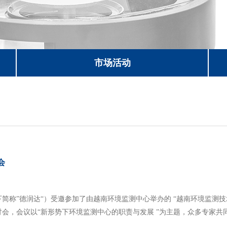
市场活动
会
”德润达“）受邀参加了由越南环境监测中心举办的 “越南环境监测技
会，会议以“新形势下环境监测中心的职责与发展 ”为主题，众多专家共