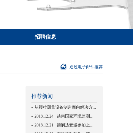
招聘信息
通过电子邮件推荐
推荐新闻
从颗粒测量设备制造商向解决方...
2018.12.24 | 越南国家环境监测...
2018.12.21 | 德润达受邀参加上...