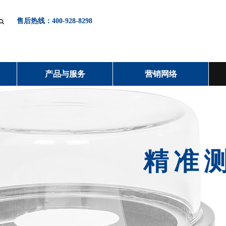
售后热线：400-928-8298
产品与服务
营销网络
精准测