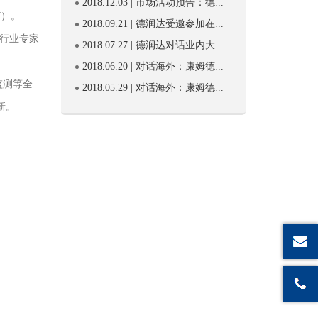
2018.12.03 | 市场活动预告：德...
7）。
2018.09.21 | 德润达受邀参加在...
位行业专家
2018.07.27 | 德润达对话业内大...
2018.06.20 | 对话海外：康姆德...
监测等全
2018.05.29 | 对话海外：康姆德...
新。