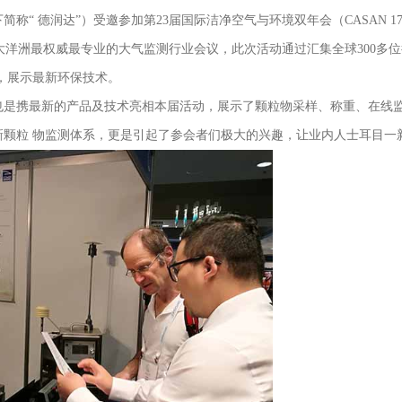
 德润达”）受邀参加第23届国际洁净空气与环境双年会（CASAN 1
大洋洲最权威最专业的大气监测行业会议，此次活动通过汇集全球300多
，展示最新环保技术。
是携最新的产品及技术亮相本届活动，展示了颗粒物采样、称重、在线
颗粒 物监测体系，更是引起了参会者们极大的兴趣，让业内人士耳目一