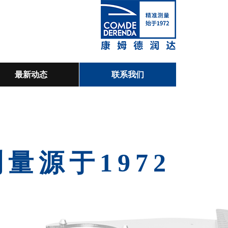
最新动态
联系我们
量源于1972