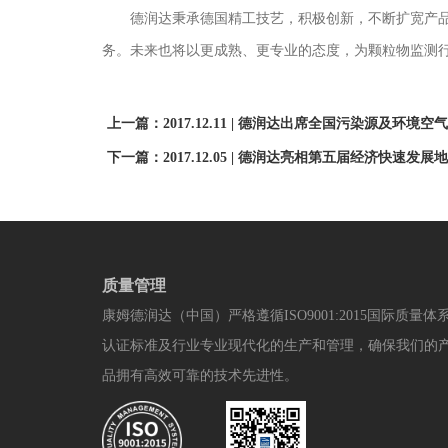
德润达秉承德国精工技艺，积极创新，不断扩宽产品
务。未来也将以更成熟、更专业的态度，为颗粒物监测行
上一篇：2017.12.11 | 德润达出席全国污染源及
下一篇：2017.12.05 | 德润达亮相第五届经济快速
质量管理
康姆德润达（中国）严格遵循ISO9001:2015国际质量体
认证标准及行业专业现代化的生产和管理，确保我们的
品拥有高效可靠的技术先进性。