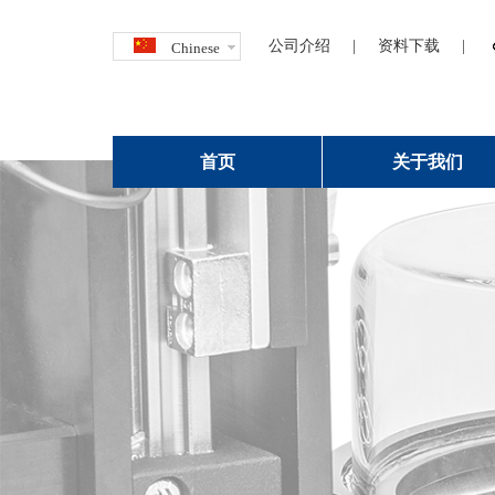
公司介绍
|
资料下载
|
Chinese
首页
关于我们